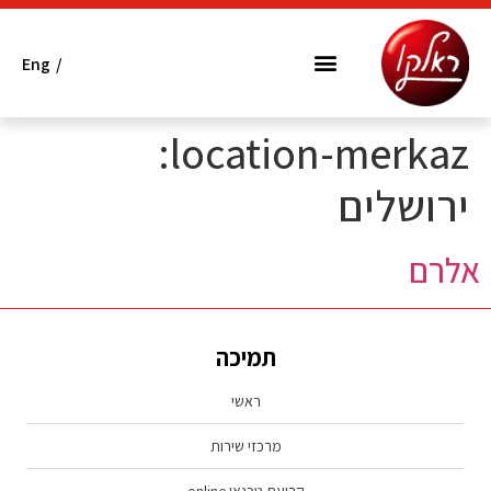
Eng
/
המותגים שלנו
מרכזי שירות
אתרים לא מורשים
הובלה ופינוי פסולת אלקטרונית
location-merkaz:
ירושלים
אלרם
תמיכה
ראשי
מרכזי שירות
קביעת טכנאי online